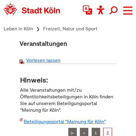
zum Inhalt springen
Leben in Köln
Freizeit, Natur und Sport
Veranstaltungen
Vorlesen lassen
Hinweis:
Alle Veranstaltungen mit/zu
Öffentlichkeitsbeteiligungen in Köln finden
Sie auf unserem Beteiligungsportal
"Meinung für Köln".
Beteiligungsportal "Meinung für Köln"
|<
<
1
2