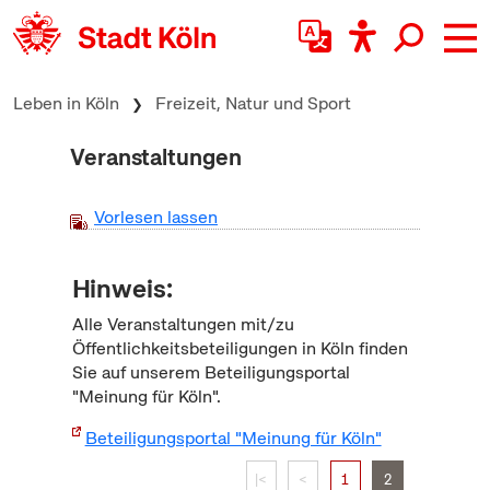
zum Inhalt springen
Leben in Köln
Freizeit, Natur und Sport
Veranstaltungen
Vorlesen lassen
Hinweis:
Alle Veranstaltungen mit/zu
Öffentlichkeitsbeteiligungen in Köln finden
Sie auf unserem Beteiligungsportal
"Meinung für Köln".
Beteiligungsportal "Meinung für Köln"
|<
<
1
2