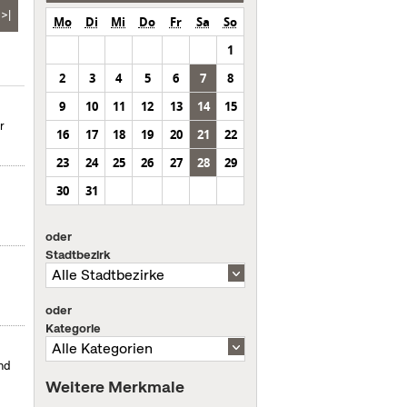
>|
Mo
Di
Mi
Do
Fr
Sa
So
1
2
3
4
5
6
7
8
9
10
11
12
13
14
15
r
16
17
18
19
20
21
22
23
24
25
26
27
28
29
30
31
oder
Stadtbezirk
oder
Kategorie
nd
Weitere Merkmale