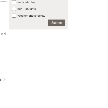
nur kostenlos
nur Highlights
Wochenendvorschau
Suchen
k und
 – in