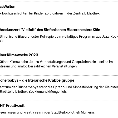
seWelten
erbuchgeschichten für Kinder ab 3 Jahren in der Zentralbibliothek
hreskonzert "Vielfalt" des Sinfonischen Blasorchesters Köln
Sinfonische Blasorchester Köln spielt ein vielfältiges Programm aus Jazz, Roc
ik.
lner Klimawoche 2023
Kölner Klimawoche lädt zu Veranstaltungen und Gesprächen ein – online im
stream und analog bei zahlreichen Veranstaltungen.
cherbabys – die literarische Krabbelgruppe
entrum der Bücherbabys steht die Sprach- und Sinnesförderung der Kleinsten
Stadtteilbibliothek Bocklemünd/Mengenich.
NT-Kreativzeit
esen lassen und kreativ sein in der Stadtteilbibliothek Mülheim.