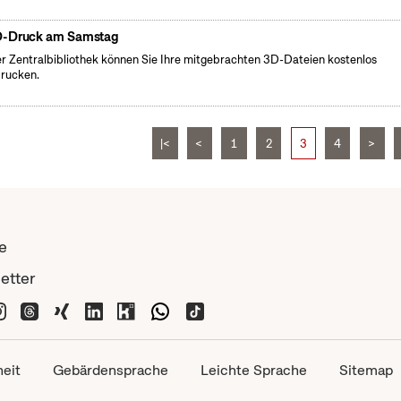
-Druck am Samstag
er Zentralbibliothek können Sie Ihre mitgebrachten 3D-Dateien kostenlos
rucken.
|<
<
1
2
3
4
>
e
etter
heit
Gebärdensprache
Leichte Sprache
Sitemap