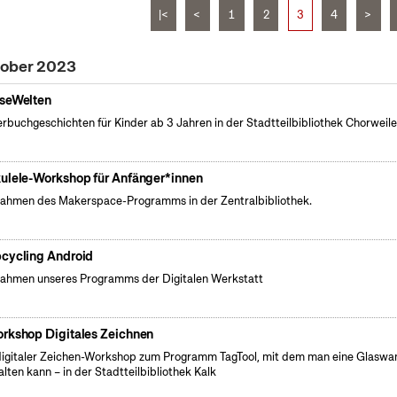
|<
<
1
2
3
4
>
tober 2023
seWelten
erbuchgeschichten für Kinder ab 3 Jahren in der Stadtteilbibliothek Chorweile
ulele-Workshop für Anfänger*innen
ahmen des Makerspace-Programms in der Zentralbibliothek.
cycling Android
ahmen unseres Programms der Digitalen Werkstatt
rkshop Digitales Zeichnen
digitaler Zeichen-Workshop zum Programm TagTool, mit dem man eine Glaswa
alten kann – in der Stadtteilbibliothek Kalk