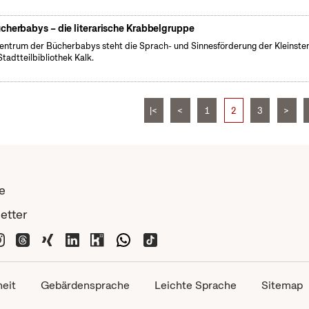
cherbabys – die literarische Krabbelgruppe
entrum der Bücherbabys steht die Sprach- und Sinnesförderung der Kleinsten
Stadtteilbibliothek Kalk.
|<
<
1
2
3
>
e
etter
heit
Gebärdensprache
Leichte Sprache
Sitemap