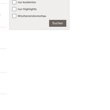
nur kostenlos
nur Highlights
n
Wochenendvorschau
Suchen
r