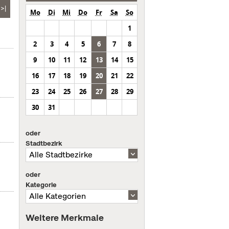
>|
Mo
Di
Mi
Do
Fr
Sa
So
1
2
3
4
5
6
7
8
9
10
11
12
13
14
15
16
17
18
19
20
21
22
23
24
25
26
27
28
29
30
31
n
oder
Stadtbezirk
oder
Kategorie
Weitere Merkmale