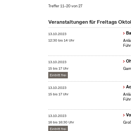
Treffer 11–20 von 27
Veranstaltungen für Freitags Okt
Ba
13.10.2023
12:30 bis 14 Uhr
Anlä
Führ
Oh
13.10.2023
15 bis 17 Uhr
Gami
Eintritt frei
Ac
13.10.2023
15 bis 17 Uhr
Anlä
Führ
Vo
13.10.2023
16 bis 16:30 Uhr
Groß
Eintritt frei