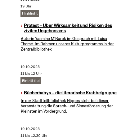
19 Uhr
Highlight
Protest – Über Wirksamkeit und Risiken des
zivilen Ungehorsams
Autorin Yasmine M'Barek im Gespräch mit Luisa
Thomé. Im Rahmen unseres Kulturprogramms in der
Zentralbibliothek
19.10.2023
11 bis 12 Uhr
Eintritt frei
Bücherbabys – die literarische Krabbelgruppe
In der Stadtteilbibliothek Nippes steht bei dieser
Veranstaltung die Sprach- und Sinnesförderung der
Kleinsten im Vordergrund.
19.10.2023
11 bis 12:30 Uhr