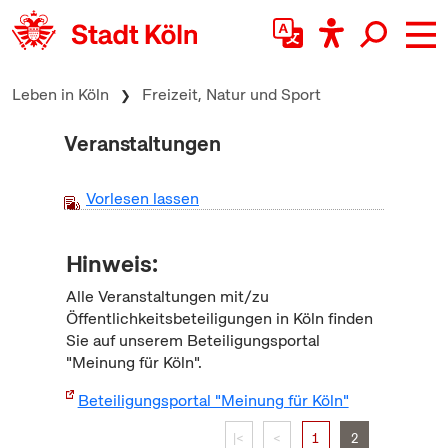
zum Inhalt springen
Leben in Köln
Freizeit, Natur und Sport
Veranstaltungen
Vorlesen lassen
Hinweis:
Alle Veranstaltungen mit/zu
Öffentlichkeitsbeteiligungen in Köln finden
Sie auf unserem Beteiligungsportal
"Meinung für Köln".
Beteiligungsportal "Meinung für Köln"
|<
<
1
2