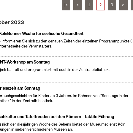
|<
<
1
2
3
>
tober 2023
 KölnBonner Woche für seelische Gesundheit
e informieren Sie sich zu den genauen Zeiten der einzelnen Programmpunkte ü
Internetseite des Veranstalters.
NT-Workshop am Sonntag
fjmk bastelt und programmiert mit euch in der Zentralbibliothek.
rlesezeit am Sonntag
erbuchgeschichten für Kinder ab 3 Jahren. Im Rahmen von "Sonntags in der
iothek" in der Zentralbibliothek.
schkultur und Tafelfreuden bei den Römern – taktile Führung
sslich der diesjährigen Woche des Sehens bietet der Museumsdienst Köln
ungen in sieben verschiedenen Museen an.