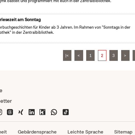
fjmk bastelt und programmiert mit euch in der Zentralbibliothek.
rlesezeit am Sonntag
erbuchgeschichten für Kinder ab 3 Jahren. Im Rahmen von "Sonntags in der
iothek" in der Zentralbibliothek.
|<
<
1
2
3
>
e
etter
heit
Gebärdensprache
Leichte Sprache
Sitemap