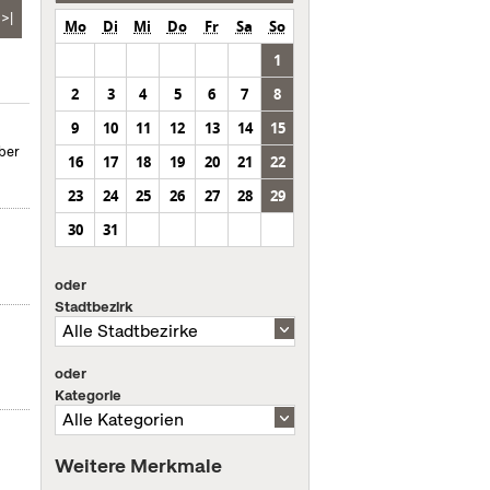
>|
Mo
Di
Mi
Do
Fr
Sa
So
1
2
3
4
5
6
7
8
9
10
11
12
13
14
15
ber
16
17
18
19
20
21
22
23
24
25
26
27
28
29
30
31
oder
Stadtbezirk
oder
Kategorie
Weitere Merkmale