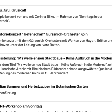
u..Gru..Grusical!
pielkonzert von und mit Corinna Bilke. Im Rahmen von "Sonntags in der
iothek".
nfoniekonzert "Tiefenscharf" Gürzenich-Orchester Köln
oniekonzert mit dem Gürzenich-Orchesters mit Werken von Haydn, Britten un
hoven unter der Leitung von Ivore Bolton.
sstellung: "M'r welle en neu Stadt baue – Kölns Aufbruch in die Moder
r dem Titel "M’r welle en neu Stadt baue – Kölns Aufbruch in die Moderne" zei
Historische Archiv mit Rheinischem Bildarchiv anhand ausgewählter Quellen d
tehung des modernen Kölns im 19. Jahrhundert.
dian Summer und Herbstzauber im Botanischen Garten
menführung
NT-Workshop am Sonntag