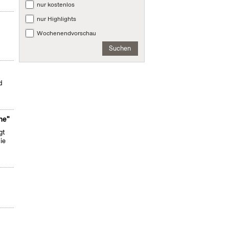
nur kostenlos
nur Highlights
Wochenendvorschau
Suchen
d
ne"
gt
ie