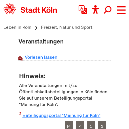
zum Inhalt springen
Leben in Köln
Freizeit, Natur und Sport
Veranstaltungen
Vorlesen lassen
Hinweis:
Alle Veranstaltungen mit/zu
Öffentlichkeitsbeteiligungen in Köln finden
Sie auf unserem Beteiligungsportal
"Meinung für Köln".
Beteiligungsportal "Meinung für Köln"
|<
<
1
2