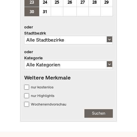
23
24
25
26
27
28
29
30
31
oder
Stadtbezirk
oder
Kategorie
Weitere Merkmale
nur kostenlos
nur Highlights
Wochenendvorschau
Suchen