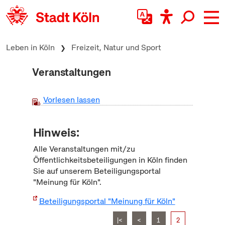
zum Inhalt springen
Leben in Köln
Freizeit, Natur und Sport
Veranstaltungen
Vorlesen lassen
Hinweis:
Alle Veranstaltungen mit/zu
Öffentlichkeitsbeteiligungen in Köln finden
Sie auf unserem Beteiligungsportal
"Meinung für Köln".
Beteiligungsportal "Meinung für Köln"
|<
<
1
2