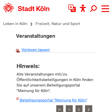
zum Inhalt springen
Leben in Köln
Freizeit, Natur und Sport
Veranstaltungen
Vorlesen lassen
Hinweis:
Alle Veranstaltungen mit/zu
Öffentlichkeitsbeteiligungen in Köln finden
Sie auf unserem Beteiligungsportal
"Meinung für Köln".
Beteiligungsportal "Meinung für Köln"
|<
<
1
2