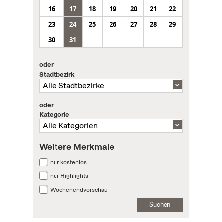
16
17
18
19
20
21
22
23
24
25
26
27
28
29
30
31
oder
Stadtbezirk
oder
Kategorie
Weitere Merkmale
nur kostenlos
nur Highlights
Wochenendvorschau
Suchen