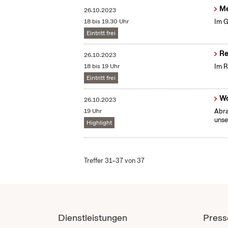
Me
26.10.2023
18 bis 19.30 Uhr
Im G
Eintritt frei
Re
26.10.2023
18 bis 19 Uhr
Im R
Eintritt frei
Wo
26.10.2023
19 Uhr
Abra
unse
Highlight
Treffer 31–37 von 37
Dienstleistungen
Press