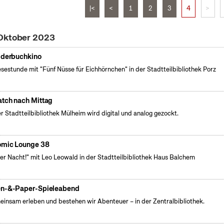
|<
<
1
2
3
4
>
 Oktober 2023
lderbuchkino
esestunde mit "Fünf Nüsse für Eichhörnchen" in der Stadtteilbibliothek Porz
tch nach Mittag
er Stadtteilbibliothek Mülheim wird digital und analog gezockt.
mic Lounge 38
der Nacht!" mit Leo Leowald in der Stadtteilbibliothek Haus Balchem
n-&-Paper-Spieleabend
insam erleben und bestehen wir Abenteuer – in der Zentralbibliothek.