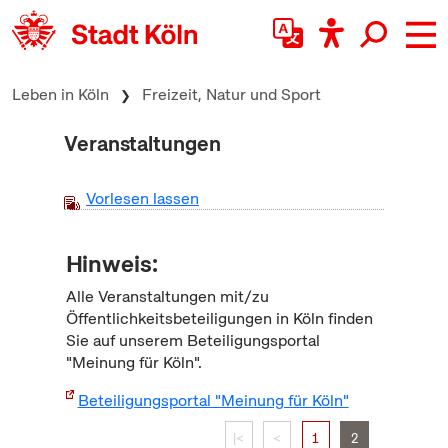
zum Inhalt springen
Leben in Köln
Freizeit, Natur und Sport
Veranstaltungen
Vorlesen lassen
Hinweis:
Alle Veranstaltungen mit/zu
Öffentlichkeitsbeteiligungen in Köln finden
Sie auf unserem Beteiligungsportal
"Meinung für Köln".
Beteiligungsportal "Meinung für Köln"
|<
<
1
2