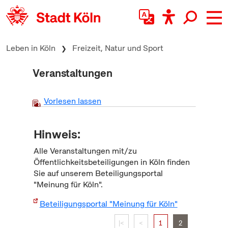
zum Inhalt springen
Leben in Köln
Freizeit, Natur und Sport
Veranstaltungen
Vorlesen lassen
Hinweis:
Alle Veranstaltungen mit/zu
Öffentlichkeitsbeteiligungen in Köln finden
Sie auf unserem Beteiligungsportal
"Meinung für Köln".
Beteiligungsportal "Meinung für Köln"
|<
<
1
2