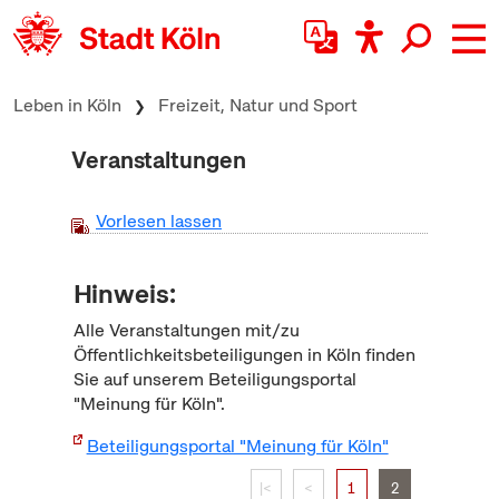
zum Inhalt springen
Leben in Köln
Freizeit, Natur und Sport
Veranstaltungen
Vorlesen lassen
Hinweis:
Alle Veranstaltungen mit/zu
Öffentlichkeitsbeteiligungen in Köln finden
Sie auf unserem Beteiligungsportal
"Meinung für Köln".
Beteiligungsportal "Meinung für Köln"
|<
<
1
2