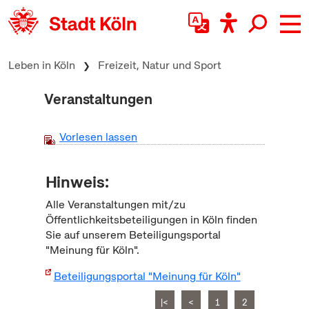
zum Inhalt springen
Leben in Köln
Freizeit, Natur und Sport
Veranstaltungen
Vorlesen lassen
Hinweis:
Alle Veranstaltungen mit/zu
Öffentlichkeitsbeteiligungen in Köln finden
Sie auf unserem Beteiligungsportal
"Meinung für Köln".
Beteiligungsportal "Meinung für Köln"
|<
<
1
2