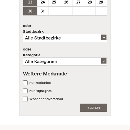
23
24
25
26
27
28
29
30
31
oder
Stadtbezirk
oder
Kategorie
Weitere Merkmale
nur kostenlos
nur Highlights
Wochenendvorschau
Suchen