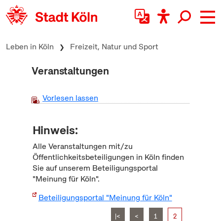
zum Inhalt springen
Leben in Köln
Freizeit, Natur und Sport
Veranstaltungen
Vorlesen lassen
Hinweis:
Alle Veranstaltungen mit/zu
Öffentlichkeitsbeteiligungen in Köln finden
Sie auf unserem Beteiligungsportal
"Meinung für Köln".
Beteiligungsportal "Meinung für Köln"
|<
<
1
2