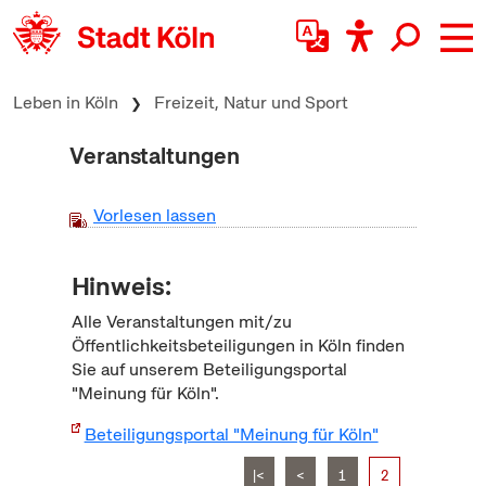
zum Inhalt springen
Leben in Köln
Freizeit, Natur und Sport
Veranstaltungen
Vorlesen lassen
Hinweis:
Alle Veranstaltungen mit/zu
Öffentlichkeitsbeteiligungen in Köln finden
Sie auf unserem Beteiligungsportal
"Meinung für Köln".
Beteiligungsportal "Meinung für Köln"
|<
<
1
2