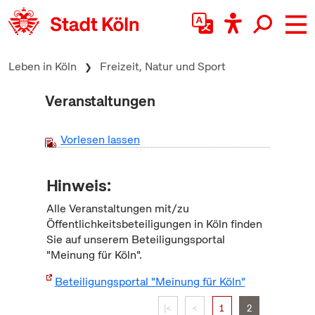
zum Inhalt springen
Leben in Köln
Freizeit, Natur und Sport
Veranstaltungen
Vorlesen lassen
Hinweis:
Alle Veranstaltungen mit/zu
Öffentlichkeitsbeteiligungen in Köln finden
Sie auf unserem Beteiligungsportal
"Meinung für Köln".
Beteiligungsportal "Meinung für Köln"
|<
<
1
2