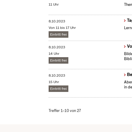
11 Uhr
Them
Ta
8.10.2023
Von 11 bis 17 Uhr
Lern
Eintritt frei
Vo
8.10.2023
14 Uhr
Bild
Bibl
Eintritt frei
Be
8.10.2023
15 Uhr
Aben
in d
Eintritt frei
Treffer 1–10 von 27