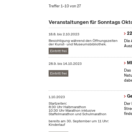
Treffer 1–10 von 27
Veranstaltungen für Sonntags Ok
22
18.8.
bis
2.10.2023
Besichtigung während den Öffnungszeiten
Die 
der Kunst- und Museumsbibliothek.
Ausz
Eintritt frei
MI
28.9.
bis
14.10.2023
Das 
Eintritt frei
Natu
dabe
Ge
1.10.2023
Startzeiten:
Der 
8:30 Uhr Halbmarathon
Stre
10:30 Uhr Marathon inklusive
find
Staffelmarathon und Schulmarathon
bereits am 30. September um 11 Uhr:
Kinderlauf