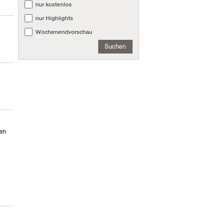
nur kostenlos
nur Highlights
Wochenendvorschau
Suchen
en