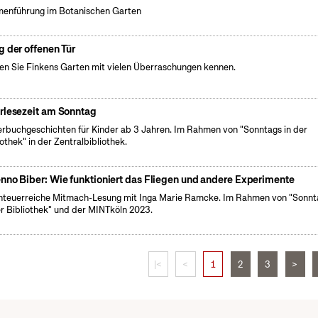
enführung im Botanischen Garten
g der offenen Tür
en Sie Finkens Garten mit vielen Überraschungen kennen.
rlesezeit am Sonntag
erbuchgeschichten für Kinder ab 3 Jahren. Im Rahmen von "Sonntags in der
iothek" in der Zentralbibliothek.
nno Biber: Wie funktioniert das Fliegen und andere Experimente
teuerreiche Mitmach-Lesung mit Inga Marie Ramcke. Im Rahmen von "Sonnt
er Bibliothek" und der MINTköln 2023.
|<
<
1
2
3
>