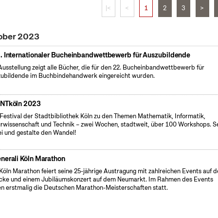
|<
<
1
2
3
>
tober 2023
. Internationaler Bucheinbandwettbewerb für Auszubildende
Ausstellung zeigt alle Bücher, die für den 22. Bucheinbandwettbewerb für
ubildende im Buchbindehandwerk eingereicht wurden.
NTköln 2023
Festival der Stadtbibliothek Köln zu den Themen Mathematik, Informatik,
rwissenschaft und Technik – zwei Wochen, stadtweit, über 100 Workshops. S
i und gestalte den Wandel!
nerali Köln Marathon
Köln Marathon feiert seine 25-jährige Austragung mit zahlreichen Events auf d
cke und einem Jubiläumskonzert auf dem Neumarkt. Im Rahmen des Events
en erstmalig die Deutschen Marathon-Meisterschaften statt.