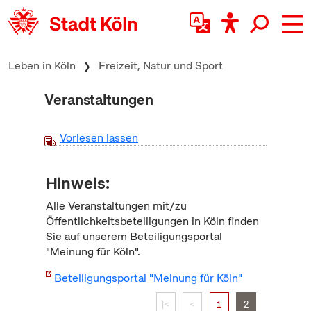
zum Inhalt springen
Leben in Köln
Freizeit, Natur und Sport
Veranstaltungen
Vorlesen lassen
Hinweis:
Alle Veranstaltungen mit/zu
Öffentlichkeitsbeteiligungen in Köln finden
Sie auf unserem Beteiligungsportal
"Meinung für Köln".
Beteiligungsportal "Meinung für Köln"
|<
<
1
2