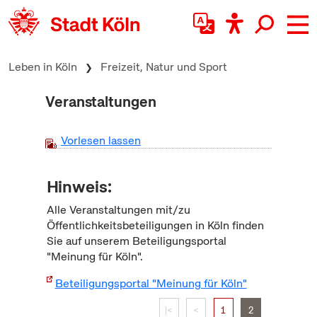
zum Inhalt springen
Leben in Köln
Freizeit, Natur und Sport
Veranstaltungen
Vorlesen lassen
Hinweis:
Alle Veranstaltungen mit/zu
Öffentlichkeitsbeteiligungen in Köln finden
Sie auf unserem Beteiligungsportal
"Meinung für Köln".
Beteiligungsportal "Meinung für Köln"
|<
<
1
2