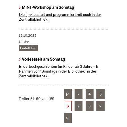
MINT-Workshop am Sonntag
Die fjmk bastelt und programmiert mit euch in der
Zentralbibliothek.
15.10.2023
14 Uhr
Eintritt frei
Vorlesezeit am Sonntag
Bilderbuchgeschichten für Kinder ab 3 Jahren. Im
Rahmen von "Sonntags in der Bibliothek" in der
Zentralbibliothek.
|<
<
4
5
Treffer 51–60 von 159
6
7
8
>
>|