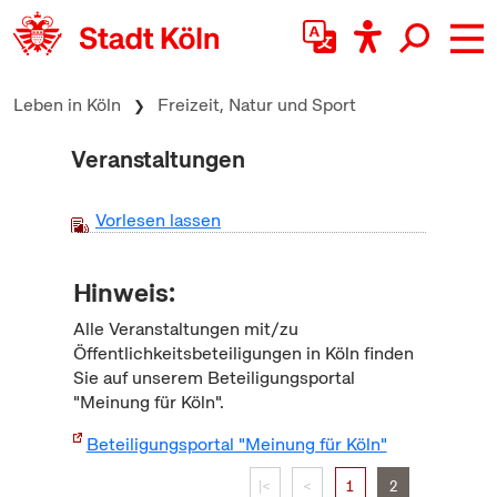
zum Inhalt springen
Leben in Köln
Freizeit, Natur und Sport
Veranstaltungen
Vorlesen lassen
Hinweis:
Alle Veranstaltungen mit/zu
Öffentlichkeitsbeteiligungen in Köln finden
Sie auf unserem Beteiligungsportal
"Meinung für Köln".
Beteiligungsportal "Meinung für Köln"
|<
<
1
2