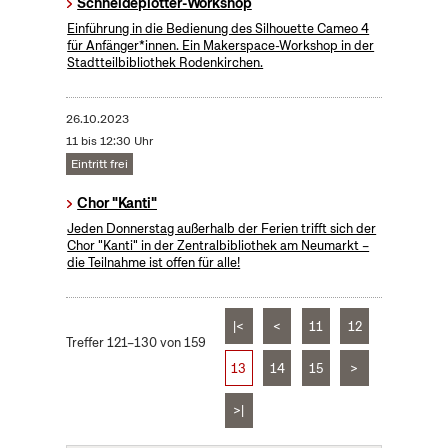
Schneideplotter-Workshop
​Einführung in die Bedienung des Silhouette Cameo 4
für Anfänger*innen. Ein Makerspace-Workshop in der
Stadtteilbibliothek Rodenkirchen.
26.10.2023
11 bis 12:30 Uhr
Eintritt frei
Chor "Kanti"
Jeden Donnerstag außerhalb der Ferien trifft sich der
Chor "Kanti" in der Zentralbibliothek am Neumarkt –
die Teilnahme ist offen für alle!
|<
<
11
12
Treffer 121–130 von 159
13
14
15
>
>|