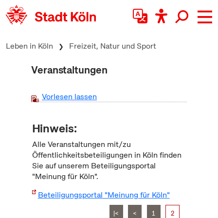
zum Inhalt springen
Leben in Köln
Freizeit, Natur und Sport
Veranstaltungen
Vorlesen lassen
Hinweis:
Alle Veranstaltungen mit/zu
Öffentlichkeitsbeteiligungen in Köln finden
Sie auf unserem Beteiligungsportal
"Meinung für Köln".
Beteiligungsportal "Meinung für Köln"
|<
<
1
2