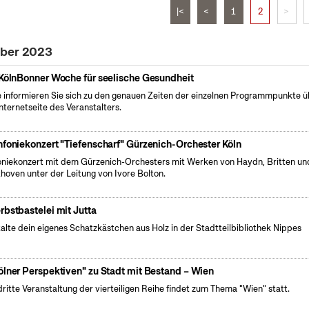
|<
<
1
2
>
ober 2023
 KölnBonner Woche für seelische Gesundheit
e informieren Sie sich zu den genauen Zeiten der einzelnen Programmpunkte ü
Internetseite des Veranstalters.
nfoniekonzert "Tiefenscharf" Gürzenich-Orchester Köln
oniekonzert mit dem Gürzenich-Orchesters mit Werken von Haydn, Britten un
hoven unter der Leitung von Ivore Bolton.
rbstbastelei mit Jutta
alte dein eigenes Schatzkästchen aus Holz in der Stadtteilbibliothek Nippes
ölner Perspektiven" zu Stadt mit Bestand – Wien
dritte Veranstaltung der vierteiligen Reihe findet zum Thema "Wien" statt.