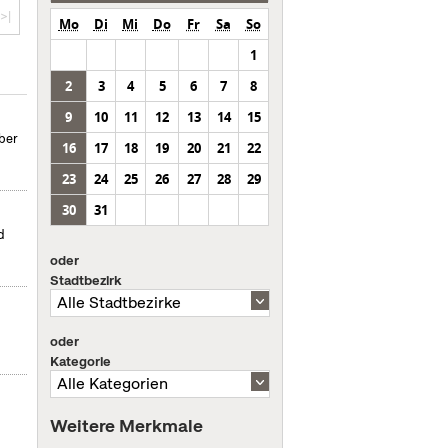
>|
Mo
Di
Mi
Do
Fr
Sa
So
1
2
3
4
5
6
7
8
9
10
11
12
13
14
15
ber
16
17
18
19
20
21
22
23
24
25
26
27
28
29
30
31
d
oder
Stadtbezirk
oder
Kategorie
Weitere Merkmale