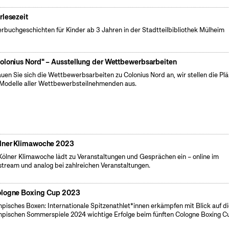
rlesezeit
erbuchgeschichten für Kinder ab 3 Jahren in der Stadtteilbibliothek Mülheim
olonius Nord" – Ausstellung der Wettbewerbsarbeiten
uen Sie sich die Wettbewerbsarbeiten zu Colonius Nord an, wir stellen die Pl
Modelle aller Wettbewerbsteilnehmenden aus.
lner Klimawoche 2023
Kölner Klimawoche lädt zu Veranstaltungen und Gesprächen ein – online im
stream und analog bei zahlreichen Veranstaltungen.
logne Boxing Cup 2023
pisches Boxen: Internationale Spitzenathlet*innen erkämpfen mit Blick auf d
pischen Sommerspiele 2024 wichtige Erfolge beim fünften Cologne Boxing C