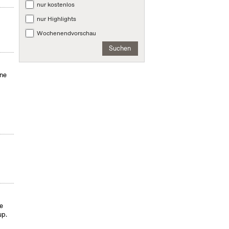
nur kostenlos
nur Highlights
Wochenendvorschau
Suchen
äne
ie
up.