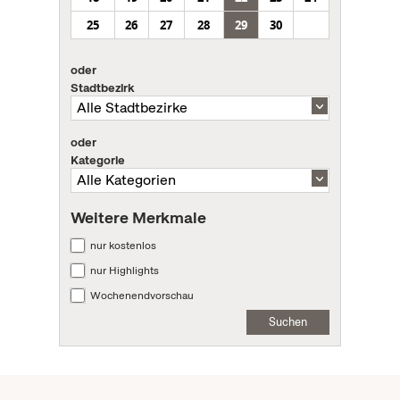
25
26
27
28
29
30
oder
Stadtbezirk
oder
Kategorie
Weitere Merkmale
nur kostenlos
nur Highlights
Wochenendvorschau
Suchen