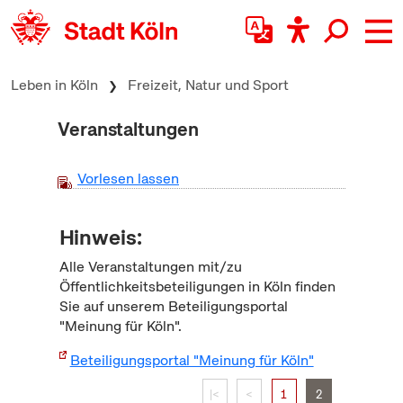
zum Inhalt springen
Leben in Köln
Freizeit, Natur und Sport
Veranstaltungen
Vorlesen lassen
Hinweis:
Alle Veranstaltungen mit/zu
Öffentlichkeitsbeteiligungen in Köln finden
Sie auf unserem Beteiligungsportal
"Meinung für Köln".
Beteiligungsportal "Meinung für Köln"
|<
<
1
2