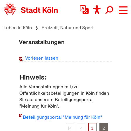
zum Inhalt springen
Leben in Köln
Freizeit, Natur und Sport
Veranstaltungen
Vorlesen lassen
Hinweis:
Alle Veranstaltungen mit/zu
Öffentlichkeitsbeteiligungen in Köln finden
Sie auf unserem Beteiligungsportal
"Meinung für Köln".
Beteiligungsportal "Meinung für Köln"
|<
<
1
2