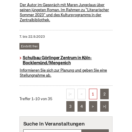
Der Autor im Gespräch mit Maren Jungclaus über
seinen jüngsten Roman. Im Rahmen zu "Literarischer
Sommer 2023" und des Kulturprogramms in der
Zentralbibliothek.
7.
bis
22.9.2023
Eintritt frei
Schulbau Görlinger Zentrum in Köln-
Bocklemünd/Mengenich
Informieren Sie sich zur Planung und geben Sie eine
Stellungnahme ab.
|<
<
1
2
Treffer 1–10 von 35
3
4
>
>|
Suche in Veranstaltungen