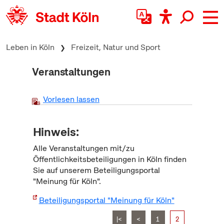
zum Inhalt springen
Leben in Köln
Freizeit, Natur und Sport
Veranstaltungen
Vorlesen lassen
Hinweis:
Alle Veranstaltungen mit/zu
Öffentlichkeitsbeteiligungen in Köln finden
Sie auf unserem Beteiligungsportal
"Meinung für Köln".
Beteiligungsportal "Meinung für Köln"
|<
<
1
2