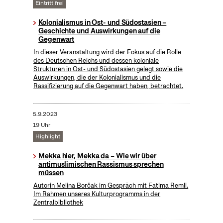
Eintritt frei
Kolonialismus in Ost- und Südostasien –
Geschichte und Auswirkungen auf die
Gegenwart
In dieser Veranstaltung wird der Fokus auf die Rolle
des Deutschen Reichs und dessen koloniale
Strukturen in Ost- und Südostasien gelegt sowie die
Auswirkungen, die der Kolonialismus und die
Rassifizierung auf die Gegenwart haben, betrachtet.
5.9.2023
19 Uhr
Highlight
Mekka hier, Mekka da – Wie wir über
antimuslimischen Rassismus sprechen
müssen
Autorin Melina Borčak im Gespräch mit Fatima Remli.
Im Rahmen unseres Kulturprogramms in der
Zentralbibliothek