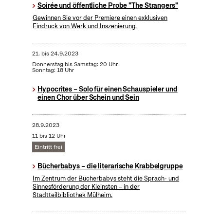
Soirée und öffentliche Probe "The Strangers"
Gewinnen Sie vor der Premiere einen exklusiven
Eindruck von Werk und Inszenierung.
21.
bis
24.9.2023
Donnerstag bis Samstag: 20 Uhr
Sonntag: 18 Uhr
Hypocrites – Solo für einen Schauspieler und
einen Chor über Schein und Sein
28.9.2023
11 bis 12 Uhr
Eintritt frei
Bücherbabys – die literarische Krabbelgruppe
Im Zentrum der Bücherbabys steht die Sprach- und
Sinnesförderung der Kleinsten – in der
Stadtteilbibliothek Mülheim.