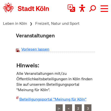
zum Inhalt springen
Leben in Köln
Freizeit, Natur und Sport
Veranstaltungen
Vorlesen lassen
Hinweis:
Alle Veranstaltungen mit/zu
Öffentlichkeitsbeteiligungen in Köln finden
Sie auf unserem Beteiligungsportal
"Meinung für Köln".
Beteiligungsportal "Meinung für Köln"
|<
<
2
3