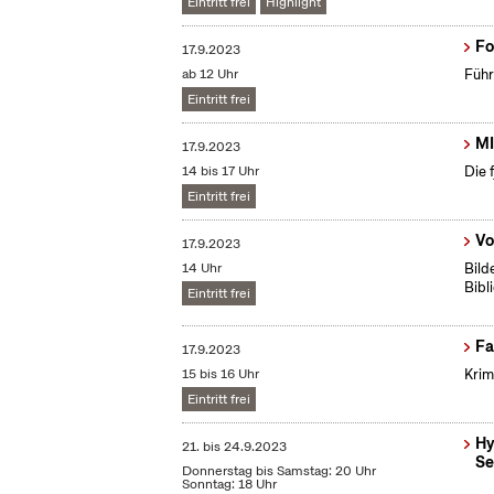
Eintritt frei
Highlight
Fo
17.9.2023
ab 12 Uhr
Führ
Eintritt frei
MI
17.9.2023
14 bis 17 Uhr
Die 
Eintritt frei
Vo
17.9.2023
14 Uhr
Bild
Bibl
Eintritt frei
Fa
17.9.2023
15 bis 16 Uhr
Krim
Eintritt frei
Hy
21.
bis
24.9.2023
Se
Donnerstag bis Samstag: 20 Uhr
Sonntag: 18 Uhr