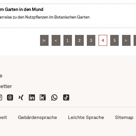
m Garten in den Mund
erreise zu den Nutzpflanzen im Botanischen Garten
|<
<
1
2
3
4
5
>
e
etter
heit
Gebärdensprache
Leichte Sprache
Sitemap