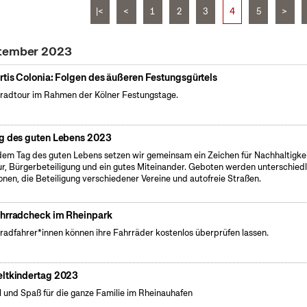
|<
<
1
2
3
4
5
>
ptember 2023
rtis Colonia: Folgen des äußeren Festungsgürtels
radtour im Rahmen der Kölner Festungstage.
g des guten Lebens 2023
dem Tag des guten Lebens setzen wir gemeinsam ein Zeichen für Nachhaltigkei
ur, Bürgerbeteiligung und ein gutes Miteinander. Geboten werden unterschied
onen, die Beteiligung verschiedener Vereine und autofreie Straßen.
hrradcheck im Rheinpark
radfahrer*innen können ihre Fahrräder kostenlos überprüfen lassen.
ltkindertag 2023
l und Spaß für die ganze Familie im Rheinauhafen