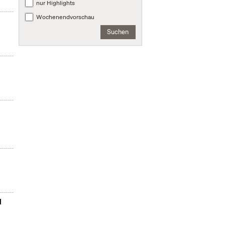
nur Highlights
Wochenendvorschau
Suchen
d