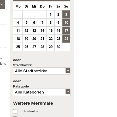
>|
Mo
Di
Mi
Do
Fr
Sa
So
1
2
3
4
5
6
7
8
9
10
11
12
13
14
15
16
17
18
19
20
21
22
23
24
25
26
27
28
29
30
t,
oder
liche
Stadtbezirk
oder
Kategorie
Weitere Merkmale
nur kostenlos