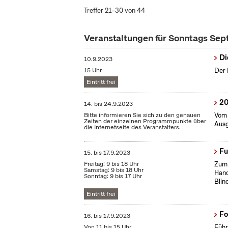
Treffer 21–30 von 44
Veranstaltungen für Sonntags Se
Di
10.9.2023
15 Uhr
Der 
Eintritt frei
20
14.
bis
24.9.2023
Bitte informieren Sie sich zu den genauen
Vom 
Zeiten der einzelnen Programmpunkte über
Ausg
die Internetseite des Veranstalters.
Fu
15.
bis
17.9.2023
Freitag: 9 bis 18 Uhr
Zum 
Samstag: 9 bis 18 Uhr
Hand
Sonntag: 9 bis 17 Uhr
Blin
Eintritt frei
Fo
16.
bis
17.9.2023
Von 11 bis 15 Uhr
Führ