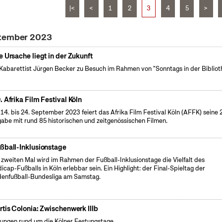
|<
<
1
2
3
4
5
>
ptember 2023
e Ursache liegt in der Zukunft
Kabarettist Jürgen Becker zu Besuch im Rahmen von "Sonntags in der Bibliot
. Afrika Film Festival Köln
14. bis 24. September 2023 feiert das Afrika Film Festival Köln (AFFK) seine 
abe mit rund 85 historischen und zeitgenössischen Filmen.
ßball-Inklusionstage
zweiten Mal wird im Rahmen der Fußball-Inklusionstage die Vielfalt des
icap-Fußballs in Köln erlebbar sein. Ein Highlight: der Final-Spieltag der
denfußball-Bundesliga am Samstag.
rtis Colonia: Zwischenwerk IIIb
ungen rund um die Kölner Festungstage.