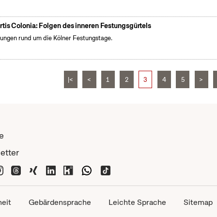
rtis Colonia: Folgen des inneren Festungsgürtels
ungen rund um die Kölner Festungstage.
|<
<
1
2
3
4
5
>
e
etter
heit
Gebärdensprache
Leichte Sprache
Sitemap