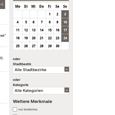
>|
Mo
Di
Mi
Do
Fr
Sa
So
1
2
3
4
5
6
7
8
9
10
11
12
13
14
15
16
17
hek"
18
19
20
21
22
23
24
25
26
27
28
29
30
20.
oder
Stadtbezirk
oder
Kategorie
Weitere Merkmale
nur kostenlos