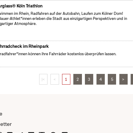
rglass® Köln Triathlon
immen im Rhein, Radfahren auf der Autobahn, Laufen zum Kölner Dom!
auer-Athlet*innen erleben die Stadt aus einzigartigen Perspektiven und in
igartiger Atmosphäre.
hrradcheck im Rheinpark
radfahrer*innen können ihre Fahrräder kostenlos überprüfen lassen.
|<
<
1
2
3
4
5
>
e
etter