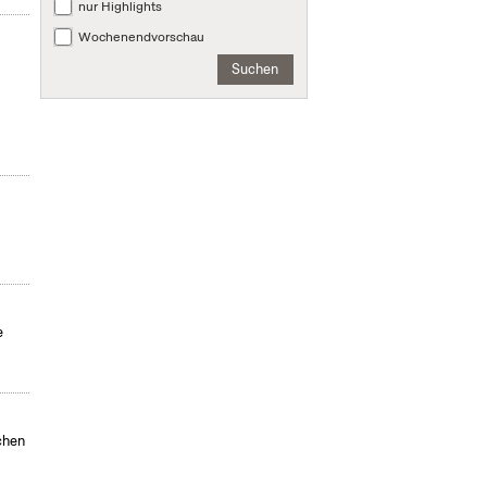
nur Highlights
Wochenendvorschau
Suchen
e
chen