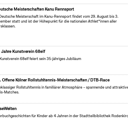
utsche Meisterschaften Kanu Rennsport
Deutsche Meisterschaft im Kanu-Rennsport findet vom 29. August bis 3.
ember statt und ist der Höhepunkt für die nationalen Athlet*innen aller
rsklassen.
 Jahre Kunstverein 68elf
Kunstverein 68elf feiert sein 35-jähriges Jubiläum
. Offene Kölner Rollstuhltennis-Meisterschaften / DTB-Race
klassiger Rollstuhltennis in familiärer Atmosphäre – spannende und attraktiv
is-Matches.
seWelten
erbuchgeschichten für Kinder ab 4 Jahren in der Stadtteilbibliothek Rodenkir