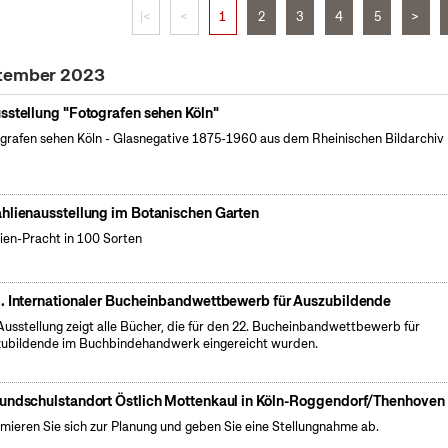
|<
<
1
2
3
4
5
>
ptember 2023
sstellung "Fotografen sehen Köln"
grafen sehen Köln - Glasnegative 1875-1960 aus dem Rheinischen Bildarchiv 
hlienausstellung im Botanischen Garten
ien-Pracht in 100 Sorten
. Internationaler Bucheinbandwettbewerb für Auszubildende
Ausstellung zeigt alle Bücher, die für den 22. Bucheinbandwettbewerb für
ubildende im Buchbindehandwerk eingereicht wurden.
undschulstandort Östlich Mottenkaul in Köln-Roggendorf/Thenhoven
rmieren Sie sich zur Planung und geben Sie eine Stellungnahme ab.