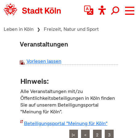
zum Inhalt springen
Leben in Köln
Freizeit, Natur und Sport
Veranstaltungen
Vorlesen lassen
Hinweis:
Alle Veranstaltungen mit/zu
Öffentlichkeitsbeteiligungen in Köln finden
Sie auf unserem Beteiligungsportal
"Meinung für Köln".
Beteiligungsportal "Meinung für Köln"
|<
<
2
3