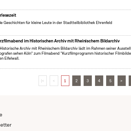
rlesezeit
e Geschichten für kleine Leute in der Stadtteilbibliothek Ehrenfeld
rzfilmabend im Historischen Archiv mit Rheinischem Bildarchiv
Historische Archiv mit Rheinischem Bildarchiv lädt im Rahmen seiner Ausstel
ografen sehen Köln" zum Filmabend "Kurzfilmprogramm historischer Filmbilde
en Eifelwall.
|<
<
1
2
3
4
5
>
e
etter