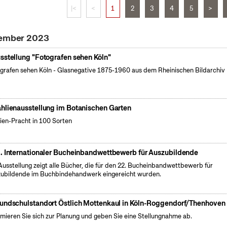
|<
<
1
2
3
4
5
>
tember 2023
sstellung "Fotografen sehen Köln"
grafen sehen Köln - Glasnegative 1875-1960 aus dem Rheinischen Bildarchiv 
hlienausstellung im Botanischen Garten
ien-Pracht in 100 Sorten
. Internationaler Bucheinbandwettbewerb für Auszubildende
Ausstellung zeigt alle Bücher, die für den 22. Bucheinbandwettbewerb für
ubildende im Buchbindehandwerk eingereicht wurden.
undschulstandort Östlich Mottenkaul in Köln-Roggendorf/Thenhoven
rmieren Sie sich zur Planung und geben Sie eine Stellungnahme ab.