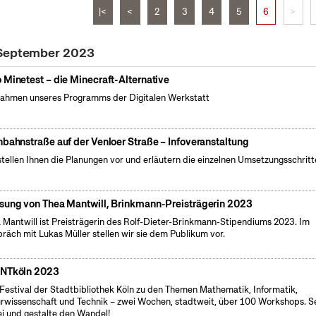
|<
<
2
3
4
5
6
>
 September 2023
 Minetest – die Minecraft-Alternative
ahmen unseres Programms der Digitalen Werkstatt
nbahnstraße auf der Venloer Straße – Infoveranstaltung
stellen Ihnen die Planungen vor und erläutern die einzelnen Umsetzungsschritt
sung von Thea Mantwill, Brinkmann-Preisträgerin 2023
 Mantwill ist Preisträgerin des Rolf-Dieter-Brinkmann-Stipendiums 2023. Im
räch mit Lukas Müller stellen wir sie dem Publikum vor.
NTköln 2023
Festival der Stadtbibliothek Köln zu den Themen Mathematik, Informatik,
rwissenschaft und Technik – zwei Wochen, stadtweit, über 100 Workshops. S
i und gestalte den Wandel!