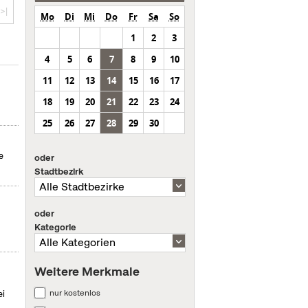
>|
Mo
Di
Mi
Do
Fr
Sa
So
1
2
3
4
5
6
7
8
9
10
11
12
13
14
15
16
17
18
19
20
21
22
23
24
25
26
27
28
29
30
e
oder
Stadtbezirk
oder
Kategorie
Weitere Merkmale
nur kostenlos
ei