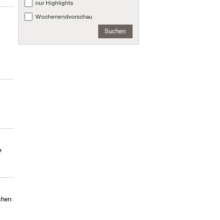
nur Highlights
Wochenendvorschau
Suchen
e
chen