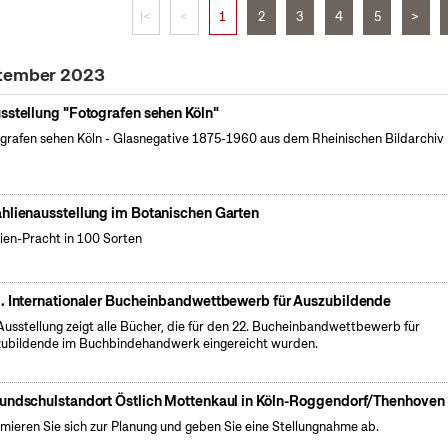
|<
<
1
2
3
4
5
>
ptember 2023
sstellung "Fotografen sehen Köln"
grafen sehen Köln - Glasnegative 1875-1960 aus dem Rheinischen Bildarchiv 
hlienausstellung im Botanischen Garten
ien-Pracht in 100 Sorten
. Internationaler Bucheinbandwettbewerb für Auszubildende
Ausstellung zeigt alle Bücher, die für den 22. Bucheinbandwettbewerb für
ubildende im Buchbindehandwerk eingereicht wurden.
undschulstandort Östlich Mottenkaul in Köln-Roggendorf/Thenhoven
rmieren Sie sich zur Planung und geben Sie eine Stellungnahme ab.