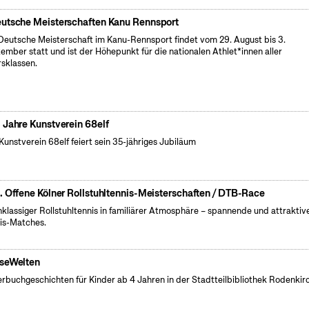
utsche Meisterschaften Kanu Rennsport
Deutsche Meisterschaft im Kanu-Rennsport findet vom 29. August bis 3.
ember statt und ist der Höhepunkt für die nationalen Athlet*innen aller
rsklassen.
 Jahre Kunstverein 68elf
Kunstverein 68elf feiert sein 35-jähriges Jubiläum
. Offene Kölner Rollstuhltennis-Meisterschaften / DTB-Race
klassiger Rollstuhltennis in familiärer Atmosphäre – spannende und attraktiv
is-Matches.
seWelten
erbuchgeschichten für Kinder ab 4 Jahren in der Stadtteilbibliothek Rodenkir