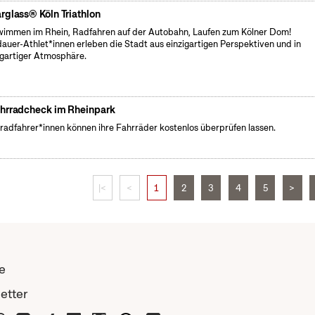
rglass® Köln Triathlon
immen im Rhein, Radfahren auf der Autobahn, Laufen zum Kölner Dom!
auer-Athlet*innen erleben die Stadt aus einzigartigen Perspektiven und in
igartiger Atmosphäre.
hrradcheck im Rheinpark
radfahrer*innen können ihre Fahrräder kostenlos überprüfen lassen.
|<
<
1
2
3
4
5
>
e
etter