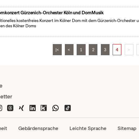
mkonzert Gürzenich-Orchester Köln und DomMusik
itionelles kostenfreies Konzert im Kölner Dom mit dem Gürzenich-Orchester 
en des Kölner Doms
|<
<
1
2
3
4
>
e
etter
heit
Gebärdensprache
Leichte Sprache
Sitemap