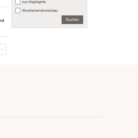
nur Highlights
Wochenendvorschau
Suchen
und
>|