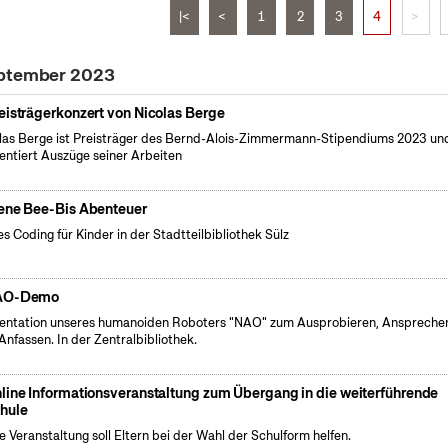
|<
<
1
2
3
4
>
eptember 2023
eisträgerkonzert von Nicolas Berge
las Berge ist Preisträger des Bernd-Alois-Zimmermann-Stipendiums 2023 un
entiert Auszüge seiner Arbeiten
ene Bee-Bis Abenteuer
es Coding für Kinder in der Stadtteilbibliothek Sülz
AO-Demo
entation unseres humanoiden Roboters "NAO" zum Ausprobieren, Anspreche
Anfassen. In der Zentralbibliothek.
line Informationsveranstaltung zum Übergang in die weiterführende
hule
e Veranstaltung soll Eltern bei der Wahl der Schulform helfen.