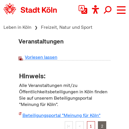
zum Inhalt springen
Leben in Köln
Freizeit, Natur und Sport
Veranstaltungen
Vorlesen lassen
Hinweis:
Alle Veranstaltungen mit/zu
Öffentlichkeitsbeteiligungen in Köln finden
Sie auf unserem Beteiligungsportal
"Meinung für Köln".
Beteiligungsportal "Meinung für Köln"
|<
<
1
2