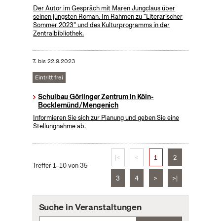
Der Autor im Gespräch mit Maren Jungclaus über
seinen jüngsten Roman. Im Rahmen zu "Literarischer
Sommer 2023" und des Kulturprogramms in der
Zentralbibliothek.
7.
bis
22.9.2023
Eintritt frei
Schulbau Görlinger Zentrum in Köln-
Bocklemünd/Mengenich
Informieren Sie sich zur Planung und geben Sie eine
Stellungnahme ab.
|<
<
1
2
Treffer 1–10 von 35
3
4
>
>|
Suche in Veranstaltungen