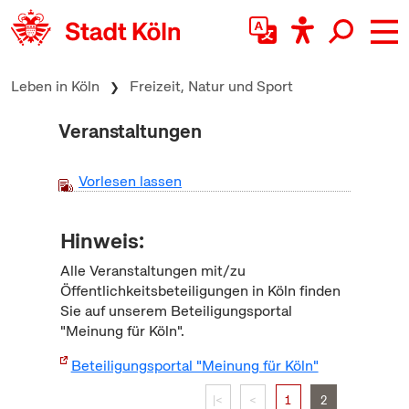
zum Inhalt springen
Leben in Köln
Freizeit, Natur und Sport
Veranstaltungen
Vorlesen lassen
Hinweis:
Alle Veranstaltungen mit/zu
Öffentlichkeitsbeteiligungen in Köln finden
Sie auf unserem Beteiligungsportal
"Meinung für Köln".
Beteiligungsportal "Meinung für Köln"
|<
<
1
2