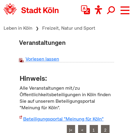
zum Inhalt springen
Leben in Köln
Freizeit, Natur und Sport
Veranstaltungen
Vorlesen lassen
Hinweis:
Alle Veranstaltungen mit/zu
Öffentlichkeitsbeteiligungen in Köln finden
Sie auf unserem Beteiligungsportal
"Meinung für Köln".
Beteiligungsportal "Meinung für Köln"
|<
<
1
2