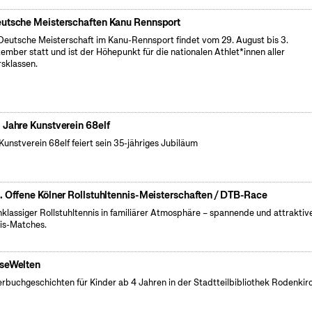
utsche Meisterschaften Kanu Rennsport
Deutsche Meisterschaft im Kanu-Rennsport findet vom 29. August bis 3.
ember statt und ist der Höhepunkt für die nationalen Athlet*innen aller
rsklassen.
 Jahre Kunstverein 68elf
Kunstverein 68elf feiert sein 35-jähriges Jubiläum
. Offene Kölner Rollstuhltennis-Meisterschaften / DTB-Race
klassiger Rollstuhltennis in familiärer Atmosphäre – spannende und attraktiv
is-Matches.
seWelten
erbuchgeschichten für Kinder ab 4 Jahren in der Stadtteilbibliothek Rodenkir