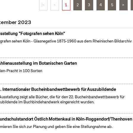
|<
<
1
2
3
4
5
>
ptember 2023
sstellung "Fotografen sehen Köln"
grafen sehen Köln - Glasnegative 1875-1960 aus dem Rheinischen Bildarchiv 
hlienausstellung im Botanischen Garten
ien-Pracht in 100 Sorten
. Internationaler Bucheinbandwettbewerb für Auszubildende
Ausstellung zeigt alle Bücher, die für den 22. Bucheinbandwettbewerb für
ubildende im Buchbindehandwerk eingereicht wurden.
undschulstandort Östlich Mottenkaul in Köln-Roggendorf/Thenhoven
rmieren Sie sich zur Planung und geben Sie eine Stellungnahme ab.