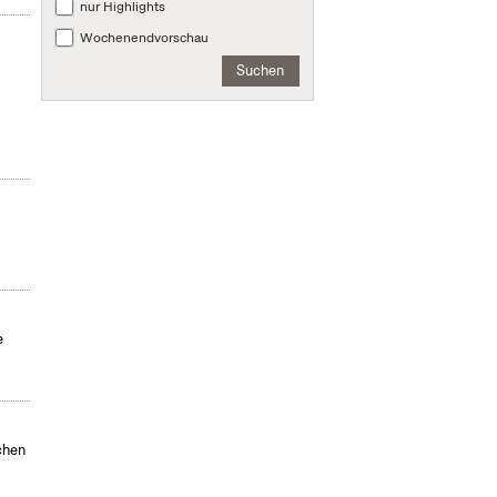
nur Highlights
Wochenendvorschau
Suchen
e
chen