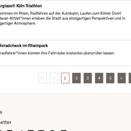
rglass® Köln Triathlon
immen im Rhein, Radfahren auf der Autobahn, Laufen zum Kölner Dom!
auer-Athlet*innen erleben die Stadt aus einzigartigen Perspektiven und in
igartiger Atmosphäre.
hrradcheck im Rheinpark
radfahrer*innen können ihre Fahrräder kostenlos überprüfen lassen.
|<
<
1
2
3
4
5
>
e
etter