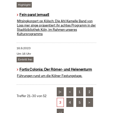
Highlight
Fein parat jemaat!
Mitsingkonzert op Kölsch: Die Ahl Kamelle Band von
Loss mer singe präsentiert ihr achtes Programm in der
Stadtbibliothek Köln, im Rahmen unseres
Kulturprogramms
16.9.2023
Um 16 Uhr
Eintritt frei
Fortis Colonia: Der Römer- und Helenenturm
Führungen rund um die Kölner Festungstage.
|<
<
1
2
Treffer 21–30 von 52
3
4
5
>