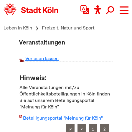
zum Inhalt springen
Leben in Köln
Freizeit, Natur und Sport
Veranstaltungen
Vorlesen lassen
Hinweis:
Alle Veranstaltungen mit/zu
Öffentlichkeitsbeteiligungen in Köln finden
Sie auf unserem Beteiligungsportal
"Meinung für Köln".
Beteiligungsportal "Meinung für Köln"
|<
<
1
2