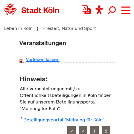
zum Inhalt springen
Leben in Köln
Freizeit, Natur und Sport
Veranstaltungen
Vorlesen lassen
Hinweis:
Alle Veranstaltungen mit/zu
Öffentlichkeitsbeteiligungen in Köln finden
Sie auf unserem Beteiligungsportal
"Meinung für Köln".
Beteiligungsportal "Meinung für Köln"
|<
<
1
2