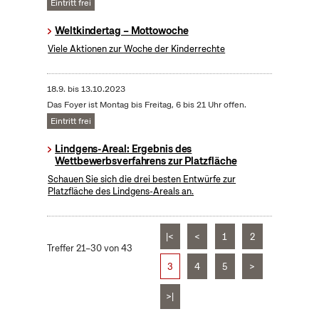
Eintritt frei
Weltkindertag – Mottowoche
Viele Aktionen zur Woche der Kinderrechte
18.9.
bis
13.10.2023
Das Foyer ist Montag bis Freitag, 6 bis 21 Uhr offen.
Eintritt frei
Lindgens-Areal: Ergebnis des
Wettbewerbsverfahrens zur Platzfläche
Schauen Sie sich die drei besten Entwürfe zur
Platzfläche des Lindgens-Areals an.
|<
<
1
2
Treffer 21–30 von 43
3
4
5
>
>|