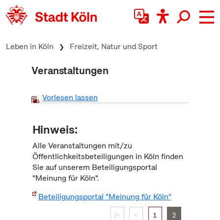
zum Inhalt springen
Leben in Köln
Freizeit, Natur und Sport
Veranstaltungen
Vorlesen lassen
Hinweis:
Alle Veranstaltungen mit/zu
Öffentlichkeitsbeteiligungen in Köln finden
Sie auf unserem Beteiligungsportal
"Meinung für Köln".
Beteiligungsportal "Meinung für Köln"
|<
<
1
2