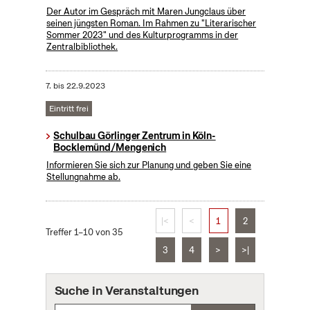
Der Autor im Gespräch mit Maren Jungclaus über
seinen jüngsten Roman. Im Rahmen zu "Literarischer
Sommer 2023" und des Kulturprogramms in der
Zentralbibliothek.
7.
bis
22.9.2023
Eintritt frei
Schulbau Görlinger Zentrum in Köln-
Bocklemünd/Mengenich
Informieren Sie sich zur Planung und geben Sie eine
Stellungnahme ab.
|<
<
1
2
Treffer 1–10 von 35
3
4
>
>|
Suche in Veranstaltungen