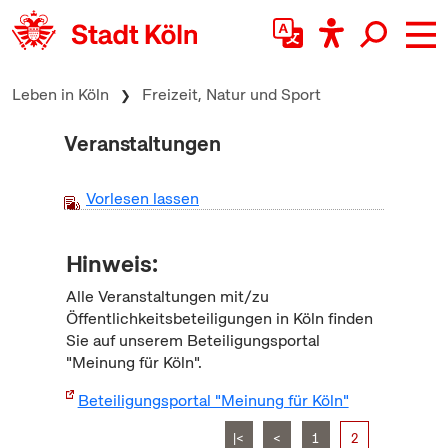
zum Inhalt springen
Leben in Köln
Freizeit, Natur und Sport
Veranstaltungen
Vorlesen lassen
Hinweis:
Alle Veranstaltungen mit/zu
Öffentlichkeitsbeteiligungen in Köln finden
Sie auf unserem Beteiligungsportal
"Meinung für Köln".
Beteiligungsportal "Meinung für Köln"
|<
<
1
2