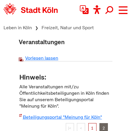
zum Inhalt springen
Leben in Köln
Freizeit, Natur und Sport
Veranstaltungen
Vorlesen lassen
Hinweis:
Alle Veranstaltungen mit/zu
Öffentlichkeitsbeteiligungen in Köln finden
Sie auf unserem Beteiligungsportal
"Meinung für Köln".
Beteiligungsportal "Meinung für Köln"
|<
<
1
2