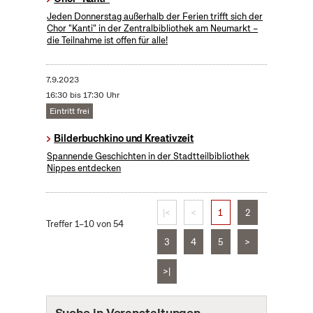
Jeden Donnerstag außerhalb der Ferien trifft sich der
Chor "Kanti" in der Zentralbibliothek am Neumarkt –
die Teilnahme ist offen für alle!
7.9.2023
16:30 bis 17:30 Uhr
Eintritt frei
Bilderbuchkino und Kreativzeit
Spannende Geschichten in der Stadtteilbibliothek
Nippes entdecken
|<
<
1
2
Treffer 1–10 von 54
3
4
5
>
>|
Suche in Veranstaltungen