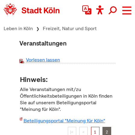
zum Inhalt springen
Leben in Köln
Freizeit, Natur und Sport
Veranstaltungen
Vorlesen lassen
Hinweis:
Alle Veranstaltungen mit/zu
Öffentlichkeitsbeteiligungen in Köln finden
Sie auf unserem Beteiligungsportal
"Meinung für Köln".
Beteiligungsportal "Meinung für Köln"
|<
<
1
2