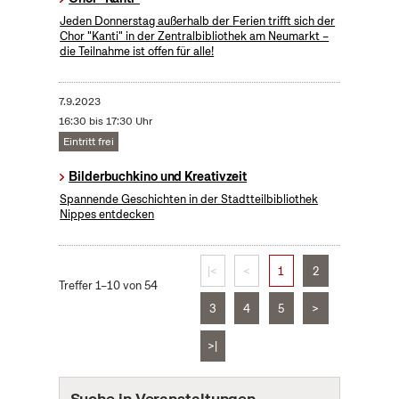
Jeden Donnerstag außerhalb der Ferien trifft sich der
Chor "Kanti" in der Zentralbibliothek am Neumarkt –
die Teilnahme ist offen für alle!
7.9.2023
16:30 bis 17:30 Uhr
Eintritt frei
Bilderbuchkino und Kreativzeit
Spannende Geschichten in der Stadtteilbibliothek
Nippes entdecken
|<
<
1
2
Treffer 1–10 von 54
3
4
5
>
>|
Suche in Veranstaltungen