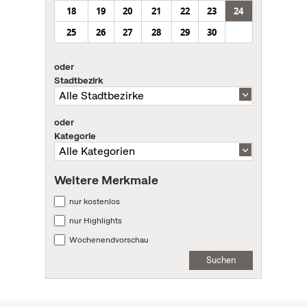
18
19
20
21
22
23
24
25
26
27
28
29
30
oder
Stadtbezirk
oder
Kategorie
Weitere Merkmale
nur kostenlos
nur Highlights
Wochenendvorschau
Suchen