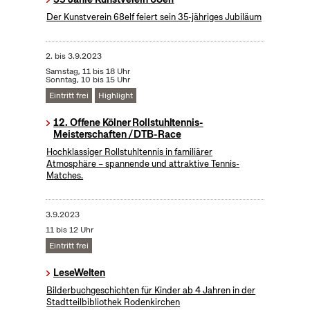
Der Kunstverein 68elf feiert sein 35-jähriges Jubiläum
2.
bis
3.9.2023
Samstag, 11 bis 18 Uhr
Sonntag, 10 bis 15 Uhr
Eintritt frei
Highlight
12. Offene Kölner Rollstuhltennis-
Meisterschaften / DTB-Race
Hochklassiger Rollstuhltennis in familiärer
Atmosphäre – spannende und attraktive Tennis-
Matches.
3.9.2023
11 bis 12 Uhr
Eintritt frei
LeseWelten
Bilderbuchgeschichten für Kinder ab 4 Jahren in der
Stadtteilbibliothek Rodenkirchen