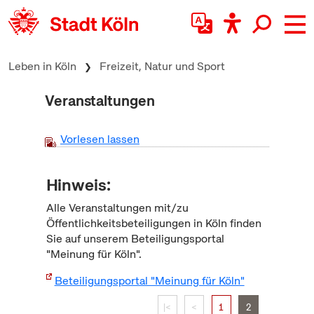
zum Inhalt springen
Leben in Köln
Freizeit, Natur und Sport
Veranstaltungen
Vorlesen lassen
Hinweis:
Alle Veranstaltungen mit/zu
Öffentlichkeitsbeteiligungen in Köln finden
Sie auf unserem Beteiligungsportal
"Meinung für Köln".
Beteiligungsportal "Meinung für Köln"
|<
<
1
2