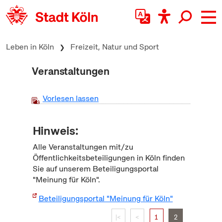
zum Inhalt springen
Leben in Köln
Freizeit, Natur und Sport
Veranstaltungen
Vorlesen lassen
Hinweis:
Alle Veranstaltungen mit/zu
Öffentlichkeitsbeteiligungen in Köln finden
Sie auf unserem Beteiligungsportal
"Meinung für Köln".
Beteiligungsportal "Meinung für Köln"
|<
<
1
2