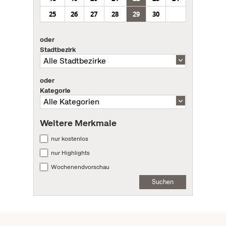
25
26
27
28
29
30
oder
Stadtbezirk
oder
Kategorie
Weitere Merkmale
nur kostenlos
nur Highlights
Wochenendvorschau
Suchen