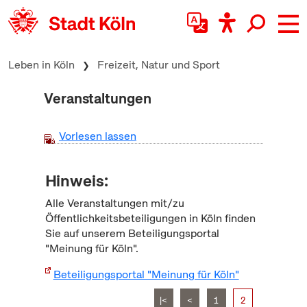
zum Inhalt springen
Leben in Köln
Freizeit, Natur und Sport
Veranstaltungen
Vorlesen lassen
Hinweis:
Alle Veranstaltungen mit/zu
Öffentlichkeitsbeteiligungen in Köln finden
Sie auf unserem Beteiligungsportal
"Meinung für Köln".
Beteiligungsportal "Meinung für Köln"
|<
<
1
2